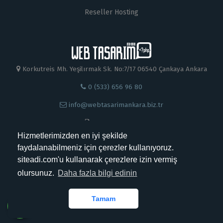
Reseller Hosting
Korkutreis Mh. Yeşilırmak Sk. No:7/17 06540 Çankaya Ankara
0 (533) 656 96 80
info@webtasarimankara.biz.tr
0 312 230 88 99
Hizmetlerimizden en iyi şekilde
faydalanabilmeniz için çerezler kullanıyoruz.
siteadi.com'u kullanarak çerezlere izin vermiş
olursunuz.
Daha fazla bilgi edinin
Kabul Ettiğimiz Ödemeler
Tamam