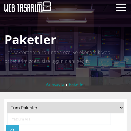
Paketler
Her sektörden, birbirinden özel ve ekonomik web
paketlerimizden, size uygun olanı seçin.
Anasayfa
Paketler
●