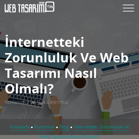
İnternetteki
Zorunluluk Ve Web
Tasarımı Nasıl
Olmalı?
Yazılarımız ve Makalelerimiz.
Anasayfa
Kurumsal
Blog
İnternetteki Zorunluluk ve
●
●
●
Web Tasarımı Nasıl Olmalı?