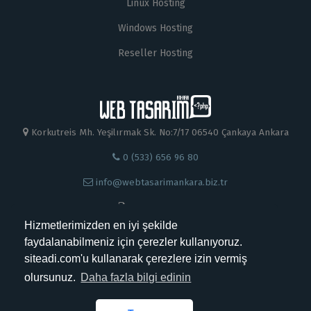
Linux Hosting
Windows Hosting
Reseller Hosting
Korkutreis Mh. Yeşilırmak Sk. No:7/17 06540 Çankaya Ankara
0 (533) 656 96 80
info@webtasarimankara.biz.tr
0 312 230 88 99
Hizmetlerimizden en iyi şekilde
faydalanabilmeniz için çerezler kullanıyoruz.
siteadi.com'u kullanarak çerezlere izin vermiş
olursunuz.
Daha fazla bilgi edinin