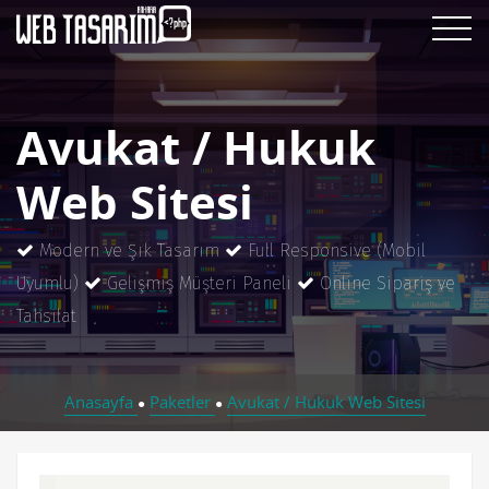
Avukat / Hukuk
Web Sitesi
Modern ve Şık Tasarım
Full Responsive (Mobil
Uyumlu)
Gelişmiş Müşteri Paneli
Online Sipariş ve
Tahsilat
Anasayfa
Paketler
Avukat / Hukuk Web Sitesi
●
●