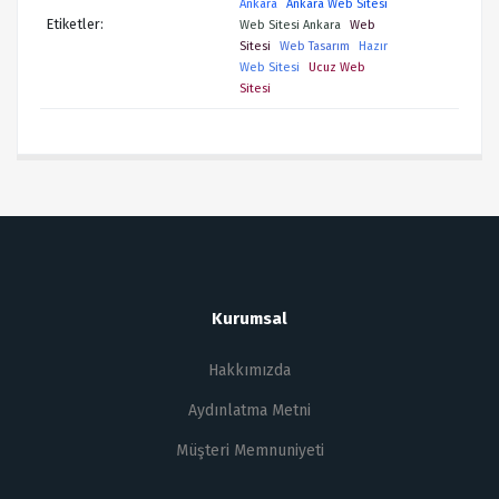
Ankara
Ankara Web Sitesi
Etiketler:
Web Sitesi Ankara
Web
Sitesi
Web Tasarım
Hazır
Web Sitesi
Ucuz Web
Sitesi
Kurumsal
Hakkımızda
Aydınlatma Metni
Müşteri Memnuniyeti