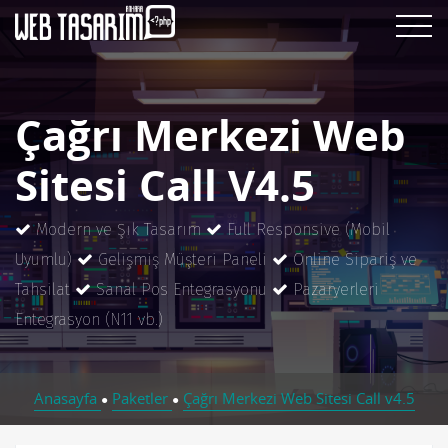
Çağrı Merkezi Web
Sitesi Call V4.5
Modern ve Şık Tasarım
Full Responsive (Mobil
Uyumlu)
Gelişmiş Müşteri Paneli
Online Sipariş ve
Tahsilat
Sanal Pos Entegrasyonu
Pazaryerleri
Entegrasyon (N11 vb.)
Anasayfa
Paketler
Çağrı Merkezi Web Sitesi Call v4.5
●
●