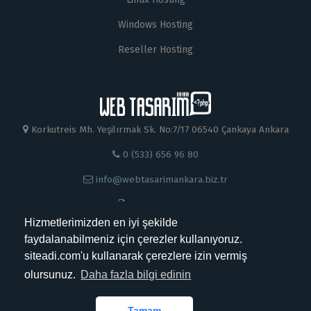
Windows Hosting
Reseller Hosting
Korkutreis Mh. Yeşilırmak Sk. No:7/17 06540 Çankaya Ankara
0 (533) 656 96 80
info@webtasarimankara.biz.tr
0 312 230 88 99
Hizmetlerimizden en iyi şekilde
faydalanabilmeniz için çerezler kullanıyoruz.
siteadi.com'u kullanarak çerezlere izin vermiş
olursunuz.
Daha fazla bilgi edinin
Kabul Ettiğimiz Ödemeler
Tamam