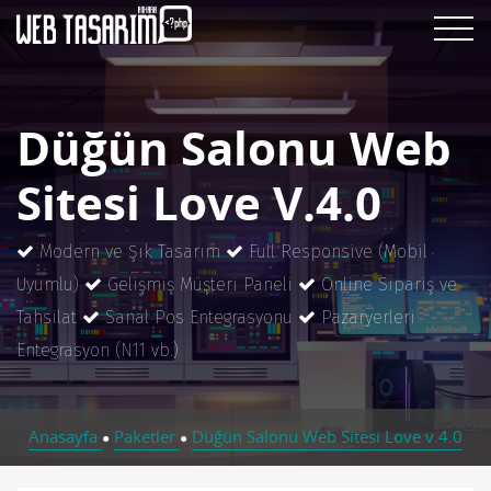
Düğün Salonu Web
Sitesi Love V.4.0
Modern ve Şık Tasarım
Full Responsive (Mobil
Uyumlu)
Gelişmiş Müşteri Paneli
Online Sipariş ve
Tahsilat
Sanal Pos Entegrasyonu
Pazaryerleri
Entegrasyon (N11 vb.)
Anasayfa
Paketler
Düğün Salonu Web Sitesi Love v.4.0
●
●