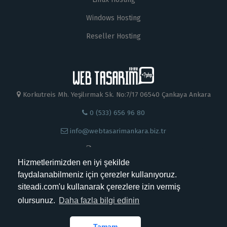
Windows Hosting
Reseller Hosting
Korkutreis Mh. Yeşilırmak Sk. No:7/17 06540 Çankaya Ankara
0 (533) 656 96 80
info@webtasarimankara.biz.tr
0 312 230 88 99
Hizmetlerimizden en iyi şekilde
faydalanabilmeniz için çerezler kullanıyoruz.
siteadi.com'u kullanarak çerezlere izin vermiş
olursunuz.
Daha fazla bilgi edinin
Kabul Ettiğimiz Ödemeler
Tamam