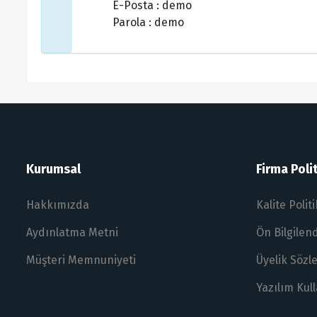
E-Posta : demo
Parola : demo
Kurumsal
Firma Polit
Hakkımızda
Kalite Polit
Aydınlatma Metni
Ön Bilgile
Müşteri Memnuniyeti
Üyelik Sözl
Yazılım Kul