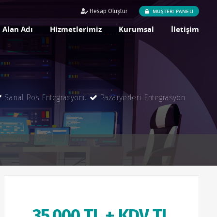
MÜŞTERİ PANELİ
Hesap Oluştur
Alan Adı
Hizmetlerimiz
Kurumsal
İletişim
Sanal Pos Entegrasyonu
Pazaryerleri Entegrasyon
35.000 TL + KDV TL