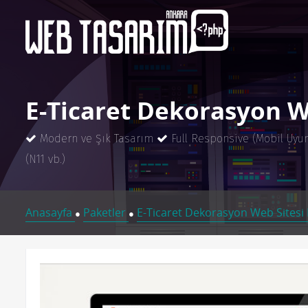
E-Ticaret Dekorasyon W
Modern ve Şık Tasarım
Full Responsive (Mobil Uyu
(N11 vb.)
Anasayfa
Paketler
E-Ticaret Dekorasyon Web Sitesi 
●
●