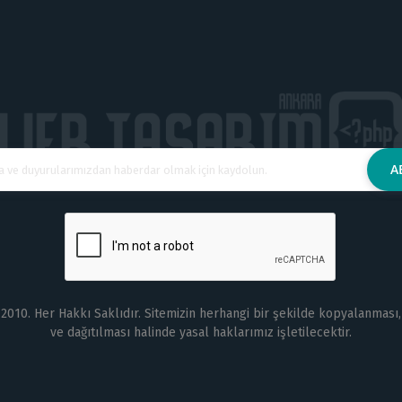
2010. Her Hakkı Saklıdır. Sitemizin herhangi bir şekilde kopyalanması,
ve dağıtılması halinde yasal haklarımız işletilecektir.