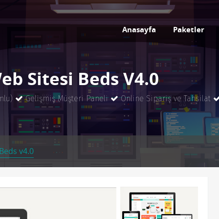
Anasayfa
Paketler
eb Sitesi Beds V4.0
mlu)
Gelişmiş Müşteri Paneli
Online Sipariş ve Tahsilat
Beds v4.0