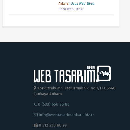
Ankara
Ucuz Web Sitesi
Hazır Web Sitesi
Korkutreis Mh. Yeşilırmak Sk. No:7/17 06540
Çankaya Ankara
0 (533) 656 96 80
info@webtasarimankara.biz.tr
0 312 230 88 99