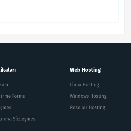
ikaları
Web Hosting
ikası
Linux Hosting
ndirme Formu
Windows Hosting
eşmesi
Reseller Hosting
lanma Sözleşmesi