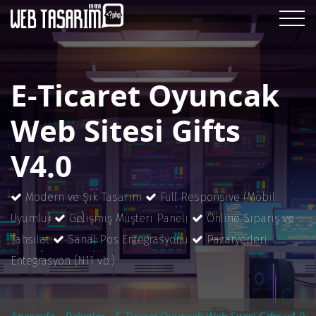
E-Ticaret Oyuncak
Web Sitesi Gifts
V4.0
Modern ve Şık Tasarım
Full Responsive (Mobil
Uyumlu)
Gelişmiş Müşteri Paneli
Online Sipariş ve
Tahsilat
Sanal Pos Entegrasyonu
Pazaryerleri
Entegrasyon (N11 vb.)