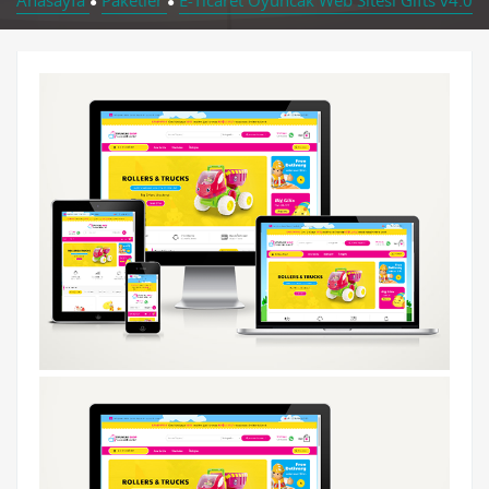
Anasayfa
Paketler
E-Ticaret Oyuncak Web Sitesi Gifts v4.0
●
●