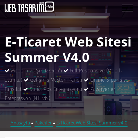
E-Ticaret Web Sitesi
Summer V4.0
Modern ve Şık Tasarım
Full Responsive (Mobil
Uyumlu)
Gelişmiş Müşteri Paneli
Online Sipariş ve
Tahsilat
Sanal Pos Entegrasyonu
Pazaryerleri
Entegrasyon (N11 vb.)
Anasayfa
Paketler
E-Ticaret Web Sitesi Summer v4.0
●
●