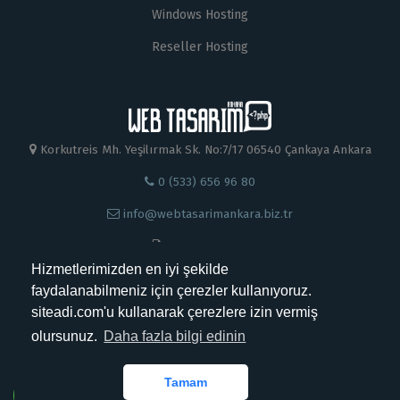
Windows Hosting
Reseller Hosting
Korkutreis Mh. Yeşilırmak Sk. No:7/17 06540 Çankaya Ankara
0 (533) 656 96 80
info@webtasarimankara.biz.tr
0 312 230 88 99
Hizmetlerimizden en iyi şekilde
faydalanabilmeniz için çerezler kullanıyoruz.
siteadi.com'u kullanarak çerezlere izin vermiş
olursunuz.
Daha fazla bilgi edinin
Kabul Ettiğimiz Ödemeler
Tamam