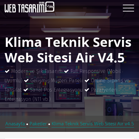
Klima Teknik Servis
Web Sitesi Air V4.5
Modern ve Şık Tasarım
Full Responsive (Mobil
Uyumlu)
Gelişmiş Müşteri Paneli
Online Sipariş ve
Tahsilat
Sanal Pos Entegrasyonu
Pazaryerleri
Entegrasyon (N11 vb.)
Anasayfa
Paketler
Klima Teknik Servis Web Sitesi Air v4.5
●
●