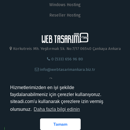
Windows Hosting
Reseller Hosting
Korkutreis Mh. Yeşilırmak Sk. No:7/17 06540 Çankaya Ankara
0 (533) 656 96 80
info@webtasarimankara.biz.tr
0 312 230 88 99
Hizmetlerimizden en iyi şekilde
faydalanabilmeniz için çerezler kullanıyoruz.
siteadi.com'u kullanarak çerezlere izin vermiş
olursunuz.
Daha fazla bilgi edinin
Kabul Ettiğimiz Ödemeler
Tamam