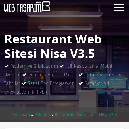
Restaurant Web
Sitesi Nisa V3.5
Modern ve Şık Tasarım
Full Responsive (Mobil
Uyumlu)
Gelişmiş Müşteri Paneli
Online Sipariş ve
Tahsilat
Sanal Pos Entegrasyonu
Pazaryerleri
Entegrasyon (N11 vb.)
Anasayfa
Paketler
Restaurant Web Sitesi Nisa v3.5
●
●