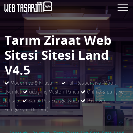
Tarım Ziraat Web
Sitesi Sitesi Land
V4.5
Modern ve Şık Tasarım
Full Responsive (Mobil
Uyumlu)
Gelişmiş Müşteri Paneli
Online Sipariş ve
Tahsilat
Sanal Pos Entegrasyonu
Pazaryerleri
Entegrasyon (N11 vb.)