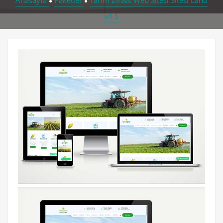
Anasayfa
Paketler
Tarım Ziraat Web Sitesi Sitesi Land
●
●
v4.5