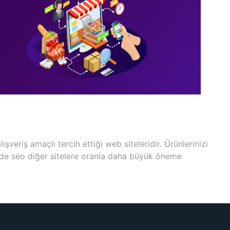
şveriş amaçlı tercih ettiği web siteleridir. Ürünlerinizi
lerinde seo diğer sitelere oranla daha büyük öneme