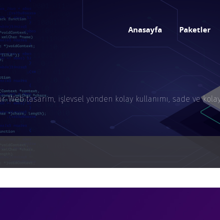
Anasayfa
Paketler
 Web tasarım, işlevsel yönden kolay kullanımı, sade ve kolay er