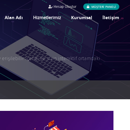
MÜŞTERİ PANELİ
Hesap Oluştur
Alan Adı
Hizmetlerimiz
Kurumsal
İletişim
işilebilir içeriği ile sizin interaktif ortamdaki