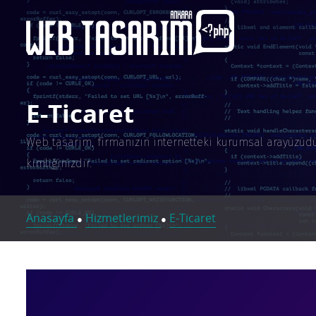
E-Ticaret
Web tasarım, firmanızın internetteki kurumsal arayüzüdür.
kimliğinizdir.
Anasayfa
Hizmetlerimiz
E-Ticaret
●
●