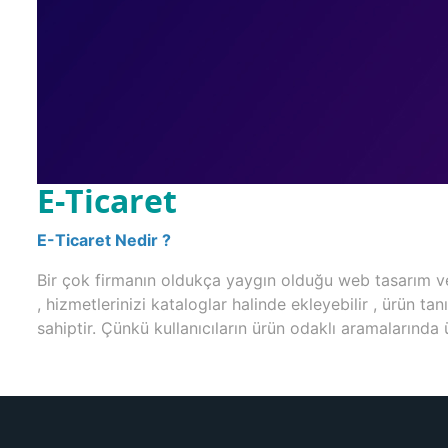
E-Ticaret
E-Ticaret Nedir ?
Bir çok firmanın oldukça yaygın olduğu web tasarım ve pa
, hizmetlerinizi kataloglar halinde ekleyebilir , ürün t
sahiptir. Çünkü kullanıcıların ürün odaklı aramalarında 