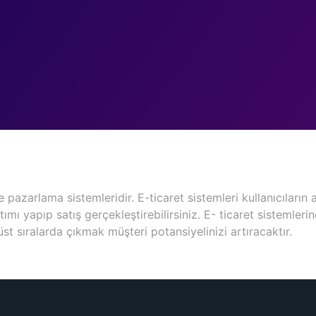
zarlama sistemleridir. E-ticaret sistemleri kullanıcıların alı
anıtımı yapıp satış gerçekleştirebilirsiniz. E- ticaret sistem
üst sıralarda çıkmak müşteri potansiyelinizi artıracaktır.