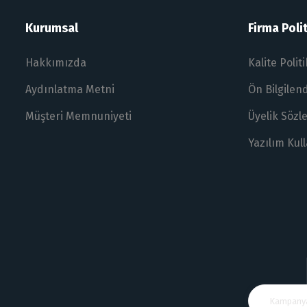
Kurumsal
Firma Polit
Hakkımızda
Kalite Polit
Aydınlatma Metni
Ön Bilgile
Müşteri Memnuniyeti
Üyelik Sözl
Yazılım Kul