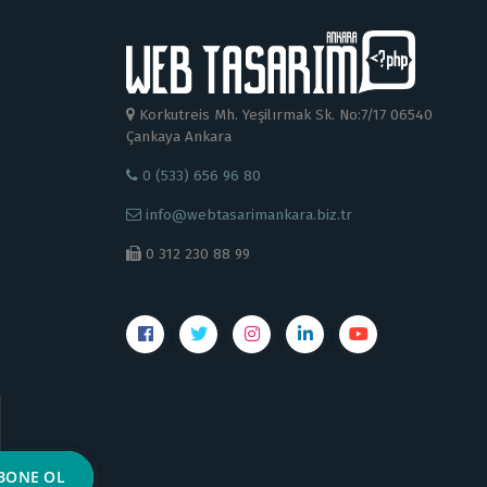
Korkutreis Mh. Yeşilırmak Sk. No:7/17 06540
Çankaya Ankara
0 (533) 656 96 80
info@webtasarimankara.biz.tr
0 312 230 88 99