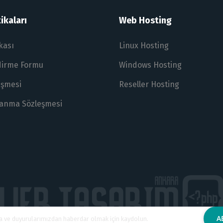
ikaları
Web Hosting
ikası
Linux Hosting
ndirme Formu
Windows Hosting
eşmesi
Reseller Hosting
lanma Sözleşmesi