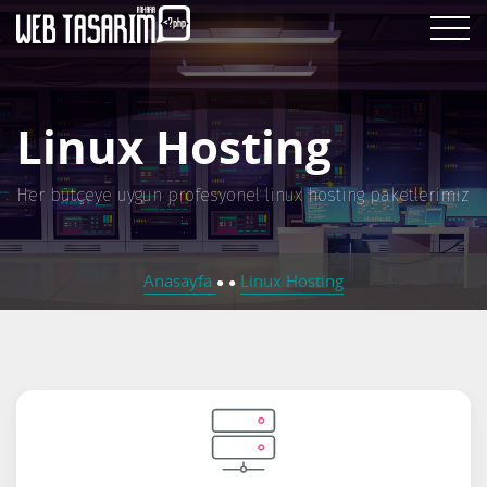
Linux Hosting
Her bütçeye uygun profesyonel linux hosting paketlerimiz
Anasayfa
Linux Hosting
●
●