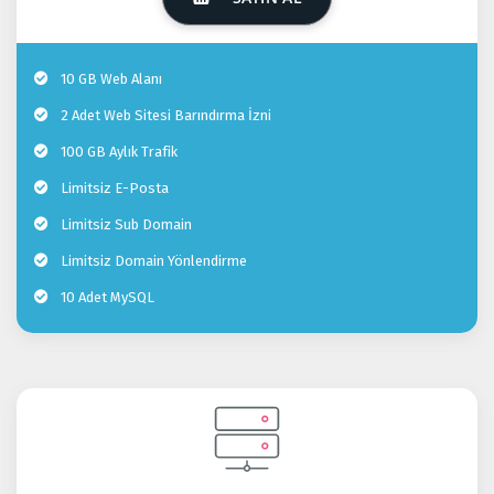
10 GB Web Alanı
2 Adet Web Sitesi Barındırma İzni
100 GB Aylık Trafik
Limitsiz E-Posta
Limitsiz Sub Domain
Limitsiz Domain Yönlendirme
10 Adet MySQL