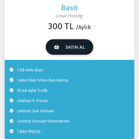
Basit
Linux Hosting
300 TL
/Aylık
SATIN AL
1 GB Web Alanı
1 Adet Web Sitesi Barındırma
10 GB Aylık Trafik
Limitsiz E-Posta
Limitsiz Sub Domain
Limitsiz Domain Yönlendirme
1 Adet MySQL