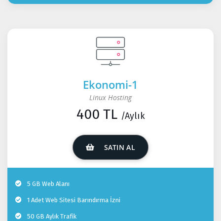
Ekonomi-1
Linux Hosting
400 TL
/Aylık
SATIN AL
5 GB Web Alanı
1 Adet Web Sitesi Barındırma İzni
50 GB Aylık Trafik