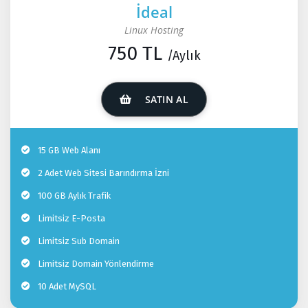
İdeal
Linux Hosting
750 TL
/Aylık
SATIN AL
15 GB Web Alanı
2 Adet Web Sitesi Barındırma İzni
100 GB Aylık Trafik
Limitsiz E-Posta
Limitsiz Sub Domain
Limitsiz Domain Yönlendirme
10 Adet MySQL