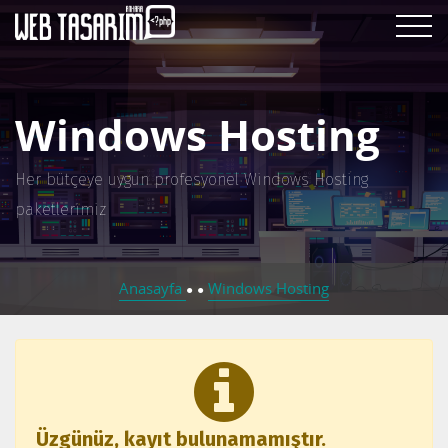
Windows Hosting
Her bütçeye uygun profesyonel Windows Hosting
paketlerimiz
Anasayfa
Windows Hosting
●
●
Üzgünüz, kayıt bulunamamıştır.