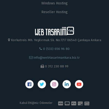
Windows Hosting
Reseller Hosting
Korkutreis Mh. Yeşilırmak Sk. No:7/17 06540 Çankaya Ankara
0 (533) 656 96 80
info@webtasarimankara.biz.tr
0 312 230 88 99
Kabul Ettiğimiz Ödemeler