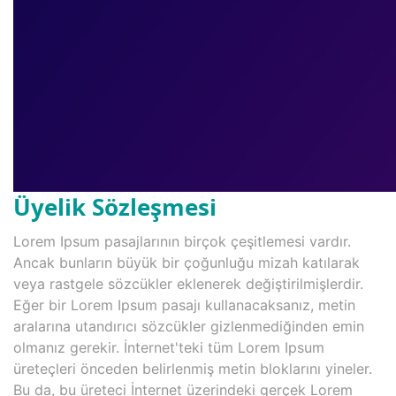
Üyelik Sözleşmesi
Lorem Ipsum pasajlarının birçok çeşitlemesi vardır.
Ancak bunların büyük bir çoğunluğu mizah katılarak
veya rastgele sözcükler eklenerek değiştirilmişlerdir.
Eğer bir Lorem Ipsum pasajı kullanacaksanız, metin
aralarına utandırıcı sözcükler gizlenmediğinden emin
olmanız gerekir. İnternet'teki tüm Lorem Ipsum
üreteçleri önceden belirlenmiş metin bloklarını yineler.
Bu da, bu üreteci İnternet üzerindeki gerçek Lorem