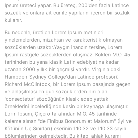
Ipsum üreteci yapar. Bu üreteç, 200'den fazla Latince
sözcük ve onlara ait cümle yapılarını içeren bir sözlük
kullanır.
Bu nedenle, üretilen Lorem Ipsum metinleri
yinelemelerden, mizahtan ve karakteristik olmayan
sözcüklerden uzaktır.Yaygın inancın tersine, Lorem
Ipsum rastgele sözcüklerden oluşmaz. Kökleri M.Ö. 45
tarihinden bu yana klasik Latin edebiyatına kadar
uzanan 2000 yıllık bir geçmişi vardır. Virginia'daki
Hampden-Sydney College'dan Latince profesörü
Richard McClintock, bir Lorem Ipsum pasajında geçen
ve anlaşılması en güç sözcüklerden biri olan
'consectetur' sözcüğünün klasik edebiyattaki
örneklerini incelediğinde kesin bir kaynağa ulaşmıştır.
Lorm Ipsum, Çiçero tarafından M.Ö. 45 tarihinde
kaleme alınan "de Finibus Bonorum et Malorum" (İyi ve
Kötünün Uç Sınırları) eserinin 1.10.32 ve 1.10.33 sayılı
bölümlerinden gelmektedir. Bu kitap, ahlak kuramı