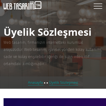
Üyelik Sözleşmesi
Web tasarım, firmanızın internetteki kurumsal
arayüzüdür. Web tasarım, işlevsel yönden kolay kullanımı,
sade ve kolay erişilebilir içeriği ile sizin interaktif
ortamdaki kimliğinizdir.
Anasayfa
Üyelik Sözleşmesi
●
●