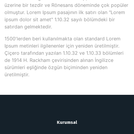
üzerine bir tezdir ve Rönesans döneminde çok popüler
olmuştur. Lorem Ipsum pasajının ilk satırı olan "Lorem
ipsum dolor sit amet" 1.10.32 sayılı bölümdeki bir
satırdan gelmektedir.
1500'lerden beri kullanılmakta olan standard Lorem
Ipsum metinleri ilgilenenler için yeniden üretilmiştir.
Çiçero tarafından yazılan 1.10.32 ve 1.10.33 bölümleri
de 1914 H. Rackham çevirisinden alınan İngilizce
sürümleri eşliğinde özgün biçiminden yeniden
üretilmiştir.
Kurumsal