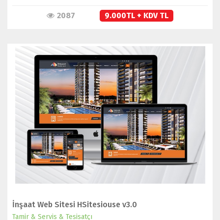
2087
9.000TL + KDV TL
İNCELE
SATIN AL
İnşaat Web Sitesi HSitesiouse v3.0
Tamir & Servis & Tesisatçı