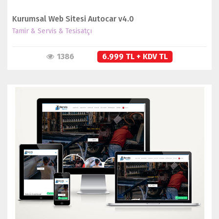
Kurumsal Web Sitesi Autocar v4.0
Tamir & Servis & Tesisatçı
1386
6.999 TL + KDV TL
İNCELE
SATIN AL