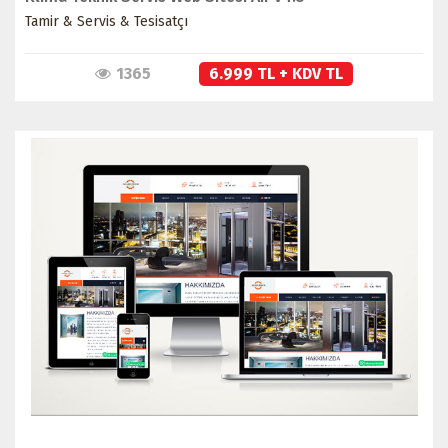
Tamir & Servis & Tesisatçı
1365
6.999 TL + KDV TL
İNCELE
SATIN AL