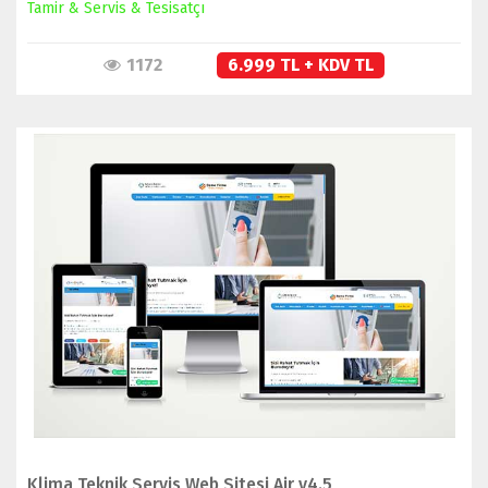
Tamir & Servis & Tesisatçı
1172
6.999 TL + KDV TL
İNCELE
SATIN AL
Klima Teknik Servis Web Sitesi Air v4.5