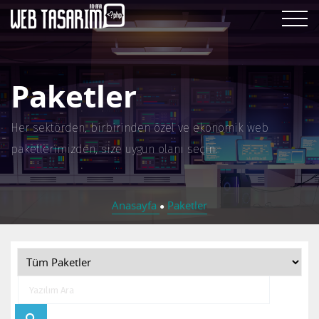
Paketler
Her sektörden, birbirinden özel ve ekonomik web
paketlerimizden, size uygun olanı seçin.
Anasayfa
Paketler
●